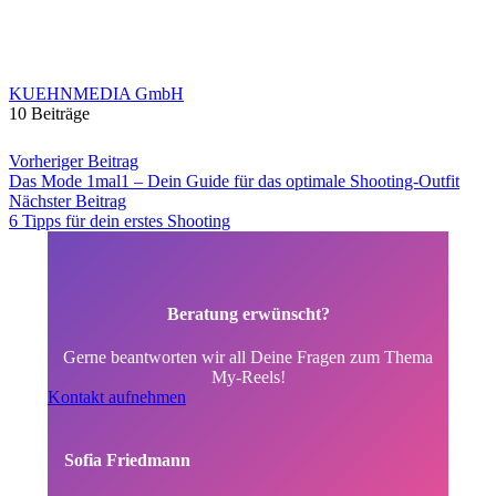
KUEHNMEDIA GmbH
10 Beiträge
Vorheriger Beitrag
Das Mode 1mal1 – Dein Guide für das optimale Shooting-Outfit
Nächster Beitrag
6 Tipps für dein erstes Shooting
Beratung erwünscht?
Gerne beantworten wir all Deine Fragen zum Thema
My-Reels!
Kontakt aufnehmen
Sofia Friedmann