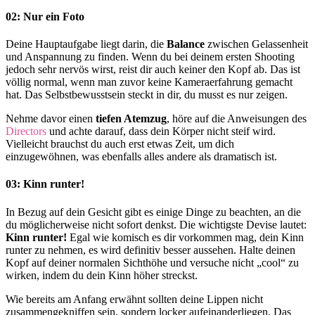
02: Nur ein Foto
Deine Hauptaufgabe liegt darin, die
Balance
zwischen Gelassenheit
und Anspannung zu finden. Wenn du bei deinem ersten Shooting
jedoch sehr nervös wirst, reist dir auch keiner den Kopf ab. Das ist
völlig normal, wenn man zuvor keine Kameraerfahrung gemacht
hat. Das Selbstbewusstsein steckt in dir, du musst es nur zeigen.
Nehme davor einen
tiefen Atemzug
, höre auf die Anweisungen des
Directors
und achte darauf, dass dein Körper nicht steif wird.
Vielleicht brauchst du auch erst etwas Zeit, um dich
einzugewöhnen, was ebenfalls alles andere als dramatisch ist.
03: Kinn runter!
In Bezug auf dein Gesicht gibt es einige Dinge zu beachten, an die
du möglicherweise nicht sofort denkst. Die wichtigste Devise lautet:
Kinn runter!
Egal wie komisch es dir vorkommen mag, dein Kinn
runter zu nehmen, es wird definitiv besser aussehen. Halte deinen
Kopf auf deiner normalen Sichthöhe und versuche nicht „cool“ zu
wirken, indem du dein Kinn höher streckst.
Wie bereits am Anfang erwähnt sollten deine Lippen nicht
zusammengekniffen sein, sondern locker aufeinanderliegen. Das