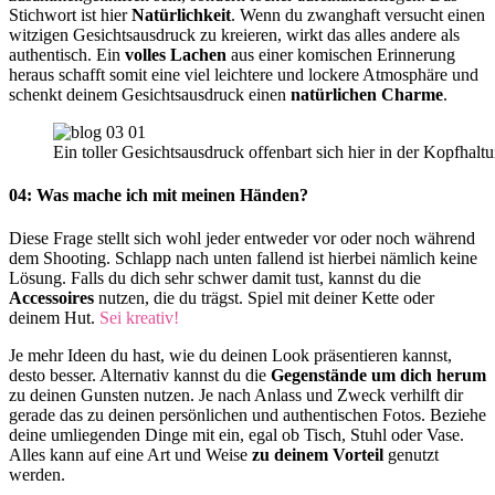
Stichwort ist hier
Natürlichkeit
. Wenn du zwanghaft versucht einen
witzigen Gesichtsausdruck zu kreieren, wirkt das alles andere als
authentisch. Ein
volles Lachen
aus einer komischen Erinnerung
heraus schafft somit eine viel leichtere und lockere Atmosphäre und
schenkt deinem Gesichtsausdruck einen
natürlichen Charme
.
Ein toller Gesichtsausdruck offenbart sich hier in der Kopfhal
04: Was mache ich mit meinen Händen?
Diese Frage stellt sich wohl jeder entweder vor oder noch während
dem Shooting. Schlapp nach unten fallend ist hierbei nämlich keine
Lösung. Falls du dich sehr schwer damit tust, kannst du die
Accessoires
nutzen, die du trägst. Spiel mit deiner Kette oder
deinem Hut.
Sei kreativ!
Je mehr Ideen du hast, wie du deinen Look präsentieren kannst,
desto besser. Alternativ kannst du die
Gegenstände um dich herum
zu deinen Gunsten nutzen. Je nach Anlass und Zweck verhilft dir
gerade das zu deinen persönlichen und authentischen Fotos. Beziehe
deine umliegenden Dinge mit ein, egal ob Tisch, Stuhl oder Vase.
Alles kann auf eine Art und Weise
zu deinem Vorteil
genutzt
werden.